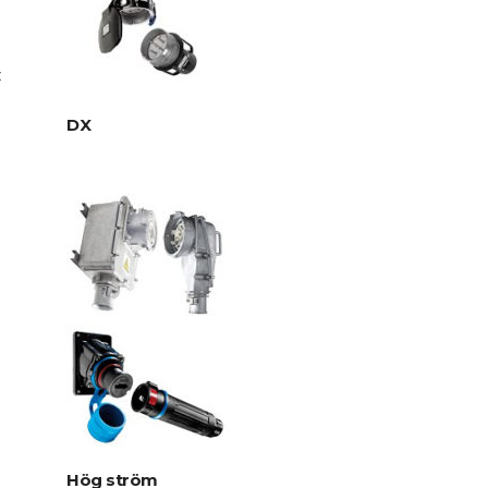
DX
Hög ström