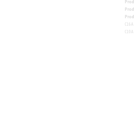
Prod
Prod
Prod
C16A 
C10A
Uttagscentral Gummi 16A
Utt
Produkt Art.nr:
6800002+FI+2x216