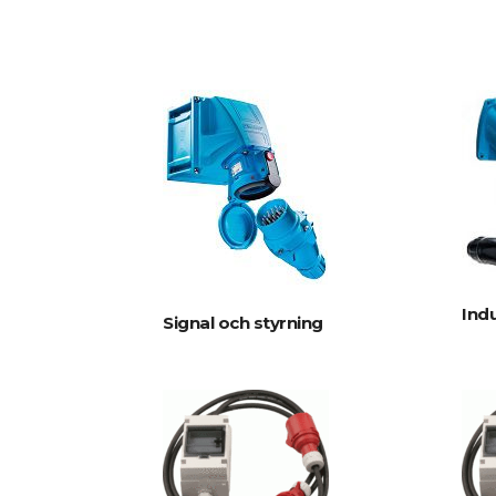
Indu
Signal och styrning