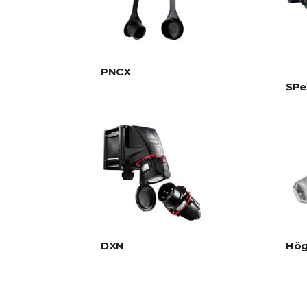
PNCX
SPe
DXN
Hög