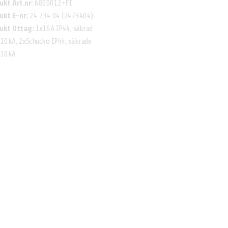
ukt Art.nr:
6800012+FI
Produkt Art.nr:
6800013+FI
ukt E-nr:
24 734 04 (2473404)
Produkt Uttag:
1x16A IP44, säkra
ukt Uttag:
1x16A IP44, säkrad
C16A 10kA, 3xSchucko IP44, säkrad
10kA, 2xSchucko IP44, säkrade
C10A 10ka
 10kA
Uttagscentral Gummi 16A
agscentral Plast 16A