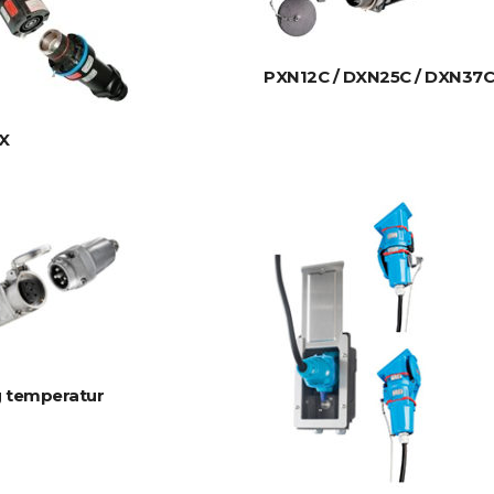
PXN12C / DXN25C / DXN37C
X
 temperatur