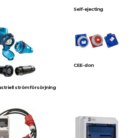
Self-ejecting
CEE-don
striell strömförsörjning