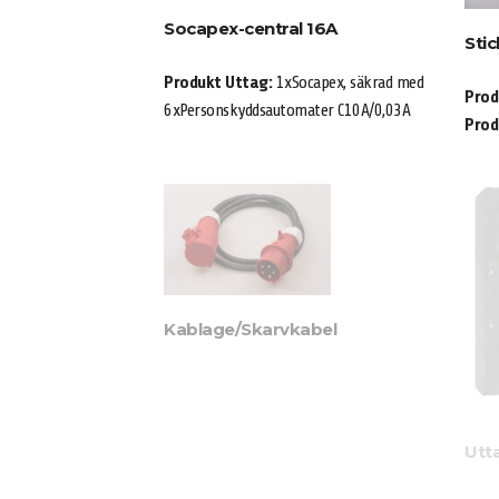
Socapex-central 16A
Sti
Produkt Uttag:
1xSocapex, säkrad med
Prod
6xPersonskyddsautomater C10A/0,03A
Prod
Kablage/Skarvkabel
Utt