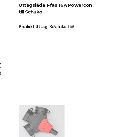
Uttagslåda 1-fas 16A Powercon
till Schuko
Produkt Uttag:
8xSchuko 16A
)
d
e