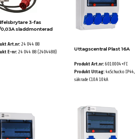
dfelsbrytare 3-fas
/0,03A sladdmonterad
ukt Art.nr:
24 044 88
Uttagscentral Plast 16A
ukt E-nr:
24 044 88 (2404488)
Produkt Art.nr:
6010004+FI
Produkt Uttag:
4xSchucko IP44,
säkrade C10A 10kA