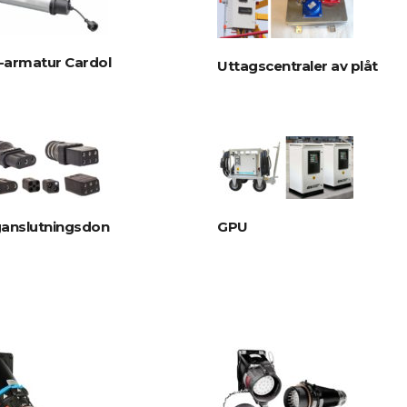
-armatur Cardol
Uttagscentraler av plåt
ganslutningsdon
GPU