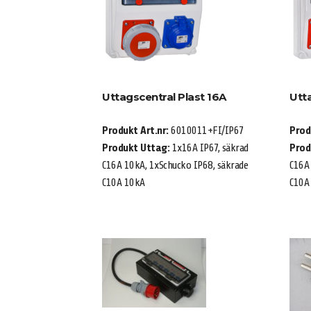
Uttagscentral Plast 16A
Utt
Produkt Art.nr:
6010011+FI/IP67
Prod
Produkt Uttag:
1x16A IP67, säkrad
Prod
C16A 10kA, 1xSchucko IP68, säkrade
C16A 
C10A 10kA
C10A