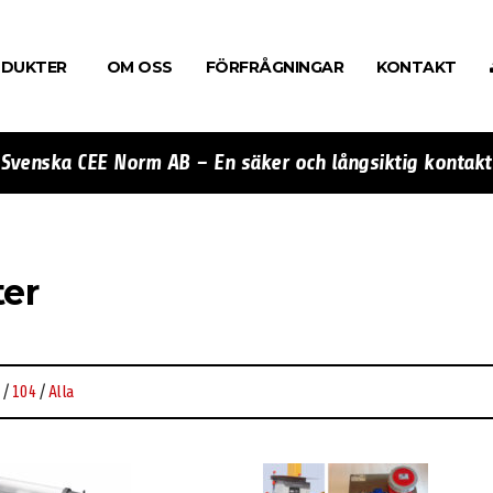
DUKTER
OM OSS
FÖRFRÅGNINGAR
KONTAKT
Svenska CEE Norm AB – En säker och långsiktig kontakt
er
/
104
/
Alla