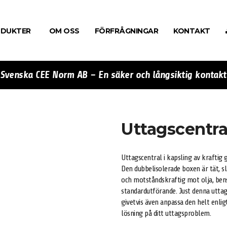
DUKTER
OM OSS
FÖRFRÅGNINGAR
KONTAKT
Svenska CEE Norm AB – En säker och långsiktig kontakt
Uttagscentr
Uttagscentral i kapsling av kraftig
Den dubbelisolerade boxen är tät, sl
och motståndskraftig mot olja, bens
standardutförande. Just denna uttag
givetvis även anpassa den helt enli
lösning på ditt uttagsproblem.