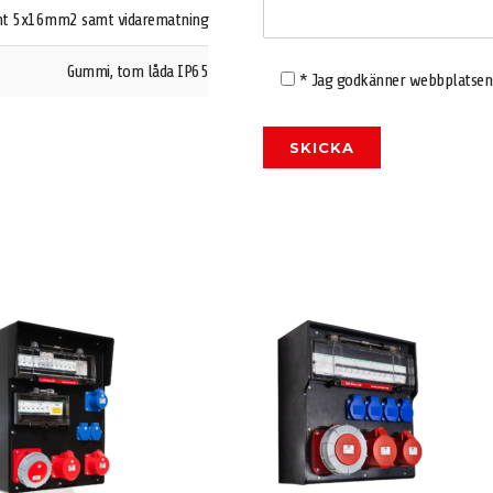
int 5x16mm2 samt vidarematning
Gummi, tom låda IP65
* Jag godkänner webbplatse