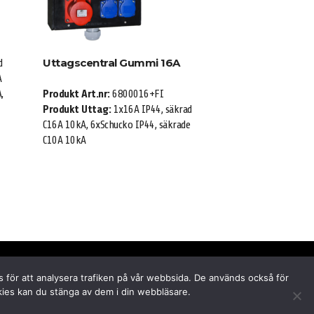
Uttagscentral Gummi 16A
d
A
,
Produkt Art.nr:
6800016+FI
Produkt Uttag:
1x16A IP44, säkrad
C16A 10kA, 6xSchucko IP44, säkrade
C10A 10kA
s för att analysera trafiken på vår webbsida. De används också för
okies kan du stänga av dem i din webbläsare.