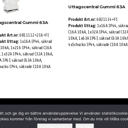
Uttagscentral Gummi 63A
Produkt Art.nr:
6821114+FI
agscentral Gummi 63A
Produkt Uttag:
1x16A IP44, säkra
C16A 10kA, 1x32A IP44, säkrad C32
ukt Art.nr:
6811112+216+FI
10kA, 1x63A IP67, säkrad C63A 10kA
ukt Uttag:
1x16A IP44, säkrad
4xSchucko IP44, säkrade C10A 10kA
 10kA, 1x216 IP44, säkrad C16A
 1x32A IP44, säkrad C32A 10kA,
 IP67, säkrad C63A 10kA,
hucko IP44, säkrade C10A 10kA
011-10 74 30
tt och ge dig en bättre användarupplevelse Vi använder statistikcookie
info@ceenorm.se
okies kommer från företag vi samarbetar med. Om du inte vill tillåta co
ping
info om cookies
Godkänn cookies
Läs mer