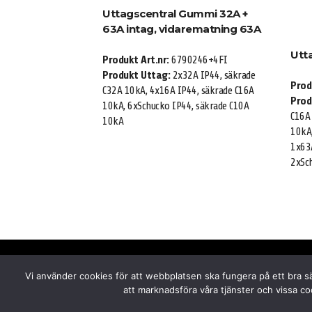
Uttagscentral Gummi 32A +
63A intag, vidarematning 63A
Utt
Produkt Art.nr:
6790246+4FI
Produkt Uttag:
2x32A IP44, säkrade
Prod
C32A 10kA, 4x16A IP44, säkrade C16A
Prod
10kA, 6xSchucko IP44, säkrade C10A
C16A
10kA
10kA,
1x63A
2xSc
Svenska CEE Norm AB
Vi använder cookies för att webbplatsen ska fungera på ett bra sä
Post: Box 178, 601 03 Norrköping
att marknadsföra våra tjänster och vissa co
Besök/godsadress: Fridhemsvägen 3, 602 13 Norrkö