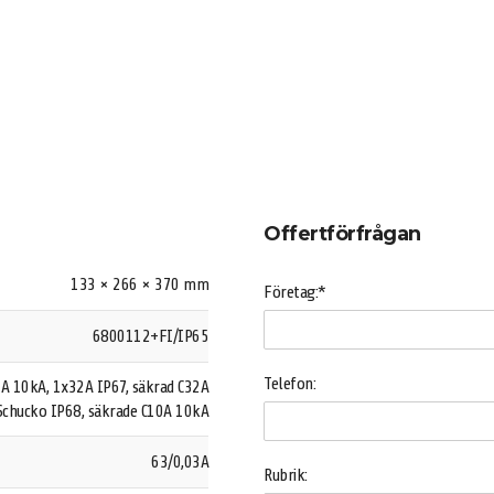
Offertförfrågan
133 × 266 × 370 mm
Företag:*
6800112+FI/IP65
Telefon:
6A 10kA, 1x32A IP67, säkrad C32A
Schucko IP68, säkrade C10A 10kA
63/0,03A
Rubrik: