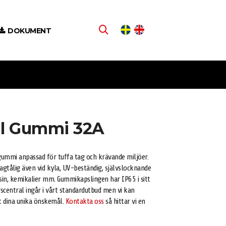
DOKUMENT
al Gummi 32A
 gummi anpassad för tuffa tag och krävande miljöer.
agtålig även vid kyla, UV-beständig, självslocknande
in, kemikalier mm. Gummikapslingen har IP65 i sitt
scentral ingår i vårt standardutbud men vi kan
gt dina unika önskemål.
Kontakta oss
så hittar vi en