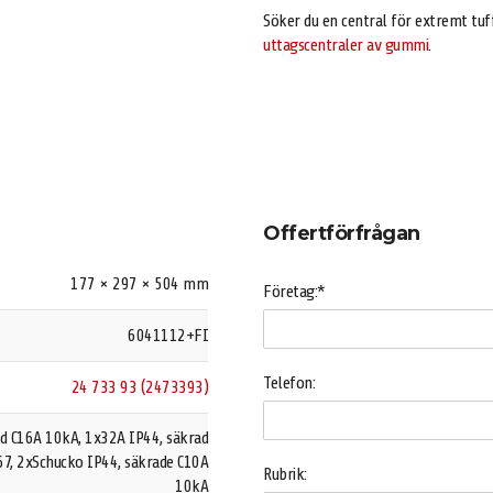
Söker du en central för extremt tu
uttagscentraler av gummi
.
Offertförfrågan
177 × 297 × 504 mm
Företag:*
6041112+FI
Telefon:
24 733 93 (2473393)
d C16A 10kA, 1x32A IP44, säkrad
7, 2xSchucko IP44, säkrade C10A
Rubrik:
10kA