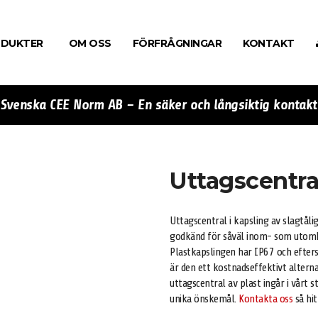
DUKTER
OM OSS
FÖRFRÅGNINGAR
KONTAKT
Svenska CEE Norm AB – En säker och långsiktig kontakt
Uttagscentra
Uttagscentral i kapsling av slagtål
godkänd för såväl inom- som utomhusi
Plastkapslingen har IP67 och efter
är den ett kostnadseffektivt alterna
uttagscentral av plast ingår i vårt 
unika önskemål.
Kontakta oss
så hit