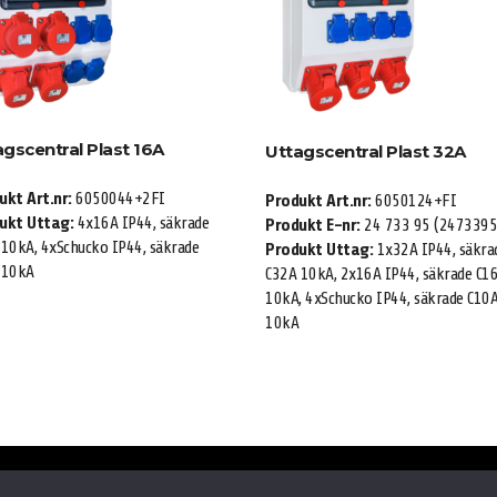
agscentral Plast 16A
Uttagscentral Plast 32A
ukt Art.nr:
6050044+2FI
Produkt Art.nr:
6050124+FI
ukt Uttag:
4x16A IP44, säkrade
Produkt E-nr:
24 733 95 (2473395
10kA, 4xSchucko IP44, säkrade
Produkt Uttag:
1x32A IP44, säkra
 10kA
C32A 10kA, 2x16A IP44, säkrade C1
10kA, 4xSchucko IP44, säkrade C10
10kA