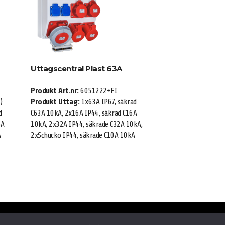
Uttagscentral Plast 63A
Produkt Art.nr:
6051222+FI
)
Produkt Uttag:
1x63A IP67, säkrad
d
C63A 10kA, 2x16A IP44, säkrad C16A
6A
10kA, 2x32A IP44, säkrade C32A 10kA,
A
2xSchucko IP44, säkrade C10A 10kA