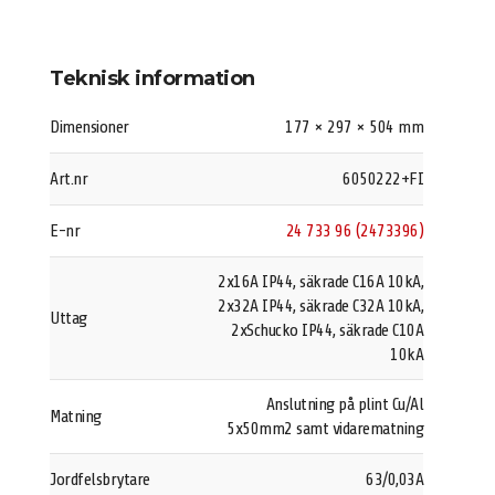
Teknisk information
Dimensioner
177 × 297 × 504 mm
Art.nr
6050222+FI
E-nr
24 733 96 (2473396)
2x16A IP44, säkrade C16A 10kA,
2x32A IP44, säkrade C32A 10kA,
Uttag
2xSchucko IP44, säkrade C10A
10kA
Anslutning på plint Cu/Al
Matning
5x50mm2 samt vidarematning
Jordfelsbrytare
63/0,03A