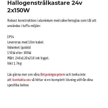
Hallogenstrålkastare 24v
2x150W
Robust konstruktion i aluminium med säkerhetsglas som tål att
användas i tuffa miljöer.
IP54
Levereras med 10m kabel.
Vidvinkel ljusbild
150W eller 300W
Mått :240x120x210 ink bygel.
Vikt 1.7kg
Läs gärna mer om våra
Belysningssystem
och tveka inte
att
kontakta oss
så hittar vi en komplett lösning utifrån dina
specifika behov.