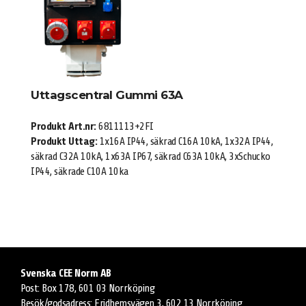
Uttagscentral Gummi 63A
Produkt Art.nr:
6811113+2FI
Produkt Uttag:
1x16A IP44, säkrad C16A 10kA, 1x32A IP44,
säkrad C32A 10kA, 1x63A IP67, säkrad C63A 10kA, 3xSchucko
IP44, säkrade C10A 10ka
Svenska CEE Norm AB
Post: Box 178, 601 03 Norrköping
Besök/godsadress: Fridhemsvägen 3, 602 13 Norrköping