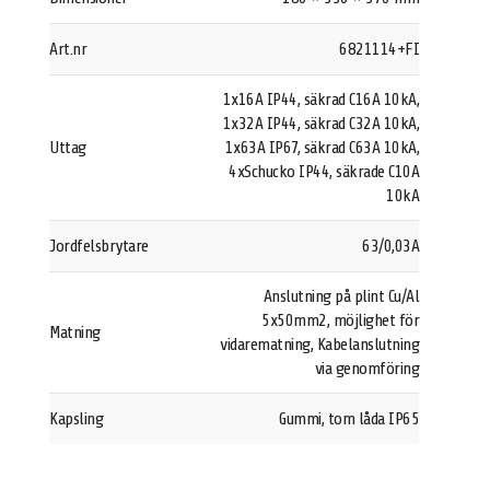
Art.nr
6821114+FI
1x16A IP44, säkrad C16A 10kA,
1x32A IP44, säkrad C32A 10kA,
Uttag
1x63A IP67, säkrad C63A 10kA,
4xSchucko IP44, säkrade C10A
10kA
Jordfelsbrytare
63/0,03A
Anslutning på plint Cu/Al
5x50mm2, möjlighet för
Matning
vidarematning, Kabelanslutning
via genomföring
Kapsling
Gummi, tom låda IP65